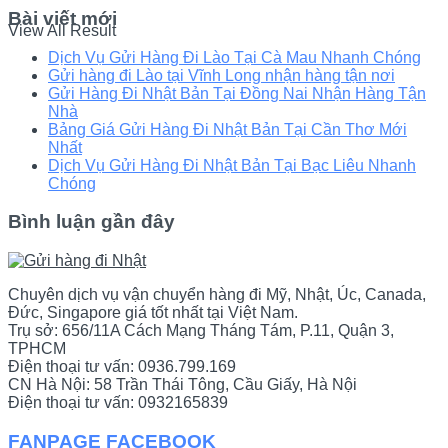
Bài viết mới
View All Result
Dịch Vụ Gửi Hàng Đi Lào Tại Cà Mau Nhanh Chóng
Gửi hàng đi Lào tại Vĩnh Long nhận hàng tận nơi
Gửi Hàng Đi Nhật Bản Tại Đồng Nai Nhận Hàng Tận
Nhà
Bảng Giá Gửi Hàng Đi Nhật Bản Tại Cần Thơ Mới
Nhất
Dịch Vụ Gửi Hàng Đi Nhật Bản Tại Bạc Liêu Nhanh
Chóng
Bình luận gần đây
Chuyên dịch vụ vận chuyển hàng đi Mỹ, Nhật, Úc, Canada,
Đức, Singapore giá tốt nhất tại Việt Nam.
Trụ sở: 656/11A Cách Mạng Tháng Tám, P.11, Quận 3,
TPHCM
Điện thoại tư vấn: 0936.799.169
CN Hà Nội: 58 Trần Thái Tông, Cầu Giấy, Hà Nội
Điện thoại tư vấn: 0932165839
FANPAGE FACEBOOK