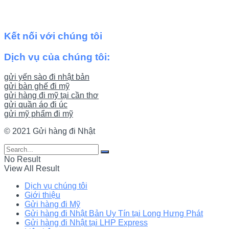
Kết nối với chúng tôi
Dịch vụ của chúng tôi:
gửi yến sào đi nhật bản
gửi bàn ghế đi mỹ
gửi hàng đi mỹ tại cần thơ
gửi quần áo đi úc
gửi mỹ phẩm đi mỹ
© 2021 Gửi hàng đi Nhật
No Result
View All Result
Dịch vụ chúng tôi
Giới thiệu
Gửi hàng đi Mỹ
Gửi hàng đi Nhật Bản Uy Tín tại Long Hưng Phát
Gửi hàng đi Nhật tại LHP Express