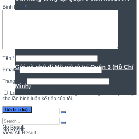
Bình luận
*
về chất lượng dịch vụ
Tên
*
Gửi cà phê đi Mỹ giá rẻ tại Quận 3 (Hồ Chí
Email
*
Trang web
Minh)
Lưu tên của tôi, email, và trang web trong trình duyệt này
cho lần bình luận kế tiếp của tôi.
No Result
No Result
View All Result