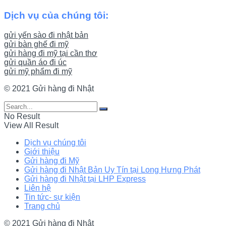
Dịch vụ của chúng tôi:
gửi yến sào đi nhật bản
gửi bàn ghế đi mỹ
gửi hàng đi mỹ tại cần thơ
gửi quần áo đi úc
gửi mỹ phẩm đi mỹ
© 2021 Gửi hàng đi Nhật
No Result
View All Result
Dịch vụ chúng tôi
Giới thiệu
Gửi hàng đi Mỹ
Gửi hàng đi Nhật Bản Uy Tín tại Long Hưng Phát
Gửi hàng đi Nhật tại LHP Express
Liên hệ
Tin tức- sự kiện
Trang chủ
© 2021 Gửi hàng đi Nhật