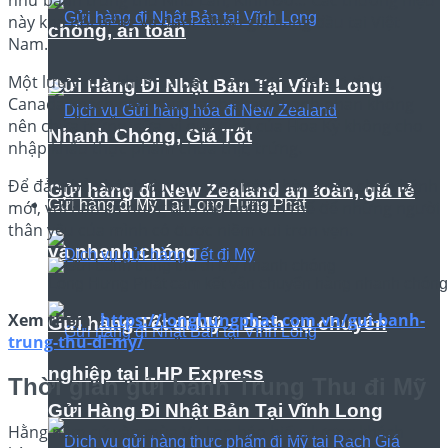
này khá nổi tiếng và được đánh giá hàng đầu tại Việt
chóng, an toàn
Nam.
Một lưu ý nửa khi mua bánh trung thu để gửi đi Mỹ,
Gửi Hàng Đi Nhật Bản Tại Vĩnh Long
Canada khách nên mua bánh chay, thành phần không
nên chứa trứng, sữa, vì quy định của Hoa Kỳ không cho
Nhanh Chóng, Giá Tốt
nhập khẩu thực phẩm chứa thịt, trứng.
Để đảm bảo bánh được ngon khách hàng nên chọn bánh
Gửi hàng đi New Zealand an toàn, giá rẻ
Gửi hàng đi Mỹ Tại Long Hưng Phát
mới, với hạn sử dụng còn lâu nhất có thể để những người
thân yêu của mình có được niềm vui trọn vẹn.
và nhanh chóng
Long Hưng Phát cam kết vận chuyển hàng nhanh chóng
Xem thêm:
https://longhungphat.com.vn/gui-banh-
Gửi hàng Tết đi Mỹ – Dịch vụ chuyên
trung-thu-di-my/
nghiệp tại LHP Express
Thời gian gửi bánh Trung Thu đi Mỹ
Gửi Hàng Đi Nhật Bản Tại Vĩnh Long
Hằng năm cứ vào mùa Vu Lan báo hiếu, lượng khách