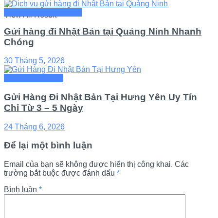
Gửi hàng đi Hàn Quốc
View All Result
Gửi hàng đi Nhật Bản tại Quảng Ninh Nhanh
Chóng
30 Tháng 5, 2026
Gửi hàng đi Nhật
Gửi Hàng Đi Nhật Bản Tại Hưng Yên Uy Tín
Chỉ Từ 3 – 5 Ngày
24 Tháng 6, 2026
Để lại một bình luận
Email của bạn sẽ không được hiển thị công khai.
Các
trường bắt buộc được đánh dấu
*
Bình luận
*