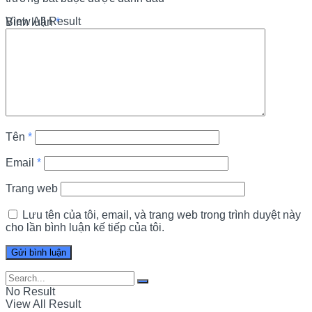
View All Result
Bình luận
*
Tên
*
Email
*
Trang web
Lưu tên của tôi, email, và trang web trong trình duyệt này
cho lần bình luận kế tiếp của tôi.
No Result
View All Result