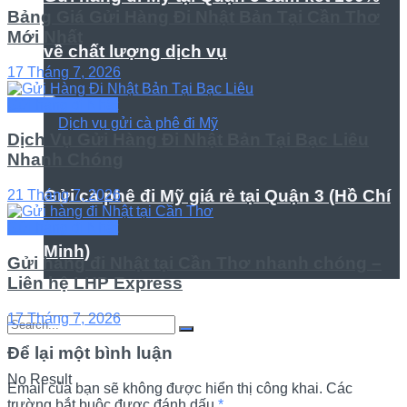
Bảng Giá Gửi Hàng Đi Nhật Bản Tại Cần Thơ
Mới Nhất
về chất lượng dịch vụ
17 Tháng 7, 2026
Gửi hàng đi Nhật
Dịch Vụ Gửi Hàng Đi Nhật Bản Tại Bạc Liêu
Nhanh Chóng
Gửi cà phê đi Mỹ giá rẻ tại Quận 3 (Hồ Chí
21 Tháng 7, 2026
Gửi hàng đi Nhật
Minh)
Gửi hàng đi Nhật tại Cần Thơ nhanh chóng –
Liên hệ LHP Express
17 Tháng 7, 2026
Để lại một bình luận
No Result
Email của bạn sẽ không được hiển thị công khai.
Các
trường bắt buộc được đánh dấu
*