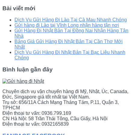
Bài viết mới
Dịch Vụ Gửi Hàng Đi Lào Tại Cà Mau Nhanh Chóng
Gửi hàng đi Lào tại Vĩnh Long nhận hàng tận nơi
Gửi Hàng Đi Nhật Bản Tại Đồng Nai Nhận Hàng Tận
Nhà
Bảng Giá Gửi Hàng Đi Nhật Bản Tại Cần Thơ Mới
Nhất
Dịch Vụ Gửi Hàng Đi Nhật Bản Tại Bạc Liêu Nhanh
Chóng
Bình luận gần đây
Chuyên dịch vụ vận chuyển hàng đi Mỹ, Nhật, Úc, Canada,
Đức, Singapore giá tốt nhất tại Việt Nam.
Trụ sở: 656/11A Cách Mạng Tháng Tám, P.11, Quận 3,
TPHCM
Điện thoại tư vấn: 0936.799.169
CN Hà Nội: 58 Trần Thái Tông, Cầu Giấy, Hà Nội
Điện thoại tư vấn: 0932165839