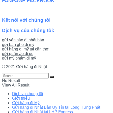
FANPAGE FACEBOOK
Kết nối với chúng tôi
Dịch vụ của chúng tôi:
gửi yến sào đi nhật bản
gửi bàn ghế đi mỹ
gửi hàng đi mỹ tại cần thơ
gửi quần áo đi úc
gửi mỹ phẩm đi mỹ
© 2021 Gửi hàng đi Nhật
No Result
View All Result
Dịch vụ chúng tôi
Giới thiệu
Gửi hàng đi Mỹ
Gửi hàng đi Nhật Bản Uy Tín tại Long Hưng Phát
Gửi hàng đi Nhật tại LHP Express